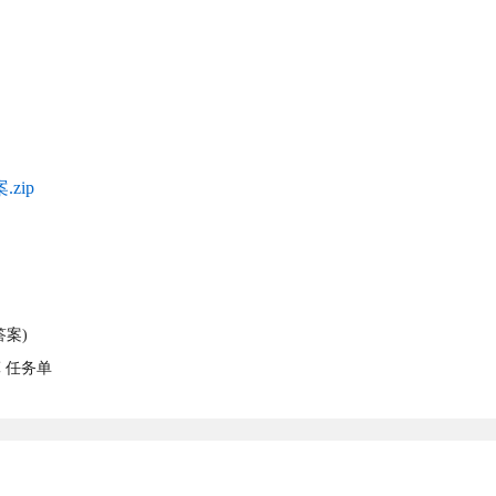
zip
答案)
算 任务单