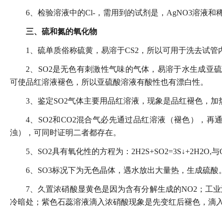
6、检验溶液中的Cl-，需用到的试剂是，AgNO3溶液和稀
三、硫和氮的氧化物
1、硫单质俗称硫黄，易溶于CS2，所以可用于洗去试管
2、SO2是无色有刺激性气味的气体，易溶于水生成亚硫酸
可使品红溶液褪色，所以亚硫酸溶液有酸性也有漂白性。
3、鉴定SO2气体主要用品红溶液，现象是品红褪色，加
4、SO2和CO2混合气必先通过品红溶液（褪色），再
浊），可同时证明二者都存在。
5、SO2具有氧化性的方程为：2H2S+SO2=3S↓+2H2O,与
6、SO3标况下为无色晶体，遇水放出大量热，生成硫酸
7、久置浓硝酸显黄色是因为含有分解生成的NO2；工业
冷暗处；紫色石蕊溶液滴入浓硝酸现象是先变红后褪色，滴