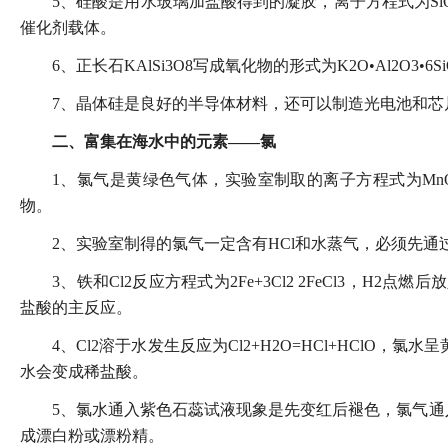
5、硅酸是用水玻璃加盐酸得到的凝胶，离子方程式为SiO3
催化剂载体。
6、正长石KAlSi3O8写成氧化物的形式为K2O•Al2O3•6Si
7、晶体硅是良好的半导体材料，还可以制造光电池和芯
二、富集在海水中的元素——氯
1、氯气是黄绿色气体，实验室制取的离子方程式为MnO2+4H+
物。
2、实验室制得的氯气一定含有HCl和水蒸气，必须先
3、铁和Cl2反应方程式为2Fe+3Cl2 2FeCl3，H
盐酸的主反应。
4、Cl2溶于水发生反应为Cl2+H2O=HCl+HClO
水会变成稀盐酸。
5、氯水通入紫色石蕊试液现象是先变红后褪色，氯气通入N
成漂白粉或漂粉精。