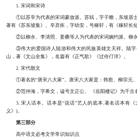
1. 宋词和宋诗
①以苏辛为代表的宋词豪放派。苏轼，字子瞻，东坡居士
著有《苏东坡集》。辛弃疾，字幼安，号稼轩，有《稼轩长
②以柳永、李清照、姜夔等人为代表的宋词婉约派。柳永
③伟大的爱国诗人陆游和伟大的民族英雄文天祥。陆字
山，著《文山全集》，名篇有《正气歌》《过伶仃洋》。
2. 宋代散文
①著名的“唐宋八大家”。唐宋八大家是：韩愈、柳宗元
②范仲淹，字希文，谥号文正公。 《岳阳楼记》为千古
3. 宋人话本。话本是“说话”艺人的底本.著名话本有
义》)。
第三部分
高中语文必考文学常识知识点