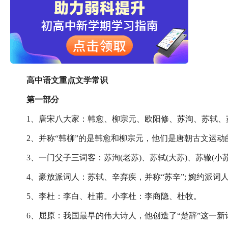
高中语文重点文学常识
第一部分
1、唐宋八大家：韩愈、柳宗元、欧阳修、苏洵、苏轼、
2、并称“韩柳”的是韩愈和柳宗元，他们是唐朝古文运动
3、一门父子三词客：苏洵(老苏)、苏轼(大苏)、苏辙(小
4、豪放派词人：苏轼、辛弃疾，并称“苏辛”; 婉约派词人
5、李杜：李白、杜甫。小李杜：李商隐、杜牧。
6、屈原：我国最早的伟大诗人，他创造了“楚辞”这一