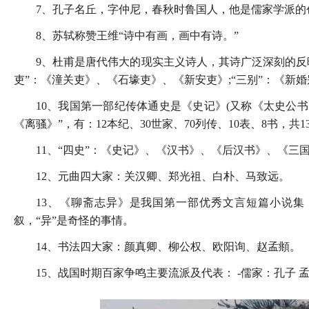
7、孔子名丘，字仲尼，春秋时鲁国人，他是儒家学派的创
8、苏轼称赞王维“诗中有画，画中有诗。”
9、杜甫是唐代伟大的现实主义诗人，其诗广泛深刻的反映
吏”：《潼关吏》、《石壕吏》、《新安吏》;“三别”：《新
10、我国第一部纪传体通史是《史记》(又称《太史公
《离骚》”，有：12本纪、30世家、70列传、10表、8书，共1
11、“四史”：《史记》、《汉书》、《后汉书》、《三
12、元曲四大家：关汉卿、郑光祖、白朴、马致远。
13、《聊斋志异》是我国第一部优秀文言短篇小说集
叙，“异”是奇怪的事情。
14、书法四大家：颜真卿、柳公权、欧阳询、赵孟頫。
15、战国时期百家争鸣主要流派及代表： -儒家：孔子 孟子