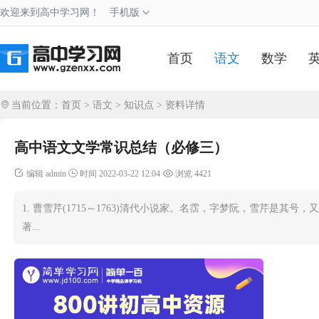
欢迎来到高中学习网！
手机版
首页
语文
数学
当前位置：
首页
>
语文
>
知识点
> 资料详情
高中语文文学常识总结（必修三）
编辑 admin
时间 2022-03-22 12:04
浏览 4421
1. 曹雪芹(1715～1763)清代小说家。名霑，字梦阮，雪芹是
著...