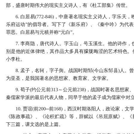
部，盛唐时期伟大的现实主义诗人，有《杜工部集》传世。
6. 白居易(772-846)，中唐著名现实主义诗人，字
乐府运动”的倡导者。写下了《新乐府》、《秦中吟》为代表
罪恶。白居易与元稹并称“元白”。
7. 李商隐，唐代诗人。字玉山，号玉溪生。他的诗作
别是他的近体律绝，其作品大多具有朦胧晦涩的艺术特色。
小李杜。
8. 孟子，名轲，字子舆。战国时期邹(今山东邹县)人
为亚圣，是我国著名的思想家、教育家、文学家。
9. 荀子(约公元前313～公元前238)，战国时著名
秦儒家学派的最后代表人物，同早于他的孟子成为儒家中对
10. 贾谊(前200─前168)，西汉时期洛阳人，政
《陈政事疏》、《论积贮疏》等，辞赋以《吊屈原赋》、《
下三篇，课文选的是上篇。