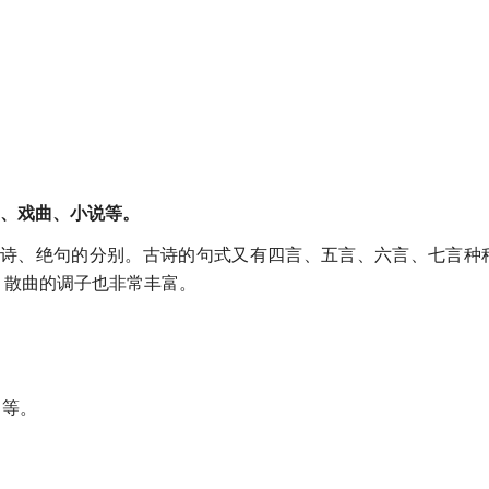
、戏曲、小说等。
诗、绝句的分别。古诗的句式又有四言、五言、六言、七言种种
。散曲的调子也非常丰富。
曲等。