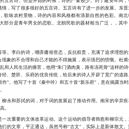
作的五言诗。但是开始的时候，诗的产量较少。到了建安年间，
感情，写了很多很好的五言诗。五言诗有了进一步的发展。东晋
，歌咏农村景物，诗的内容和风格都有清新自然的色彩。南北
大部分是青年男女的恋歌。北朝民歌的题材相当广泛，，其中
句等等。李白的诗，嘲弄庸俗世态，反抗权贵，充满了追求理想的
会现象的不合理和自己才能的不得施展，表示强烈的愤慨。杜甫
乱和人民生活的痛苦，他用“朱门酒肉臭，路有冻死骨”这样的诗
诗经、楚辞、乐府的优良传统，给后来的诗人开辟了宽广的道路
而作”。他写了十首《秦中吟》和五十首“新乐府”，意在揭露当时
。
期。柳永和苏拭的词，对于词的发展起了推动作用。南宋的辛弃疾
高。
，是一次重要的文体改革运动。这个运动的倡导者韩愈和柳宗元，
们的文章，平正通达，虽然号称“古文”，实际上是新体散文。