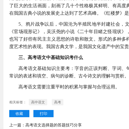
了巨大的生活画面，刻画了几十个性格极其鲜明、有高度
在我国古典小说的发展史上达到了艺术高峰。《红楼梦》是
5、鸦片战争以后，中国沦为半殖民地半封建社会，
《官场现形记》，吴沃尧的小说《二十年目睹之怪现状》
也写了好些有民主主义思想的诗歌和散文。形式的多种多
度艺术性的表现。我国古典文学，是我国文化遗产中的宝贵
三、高考语文中基础知识考什么
高考语文基础知识主要考：字音的正误判断、字词、
常识的表述和填空、病句的诊断、古今诗文的理解与赏析。
高考语文需要注重平时的积累与掌握与合理运用。
相关标签：
高中语文
高考
收藏
打印
上一篇：
高考语文选择题的答题技巧分享