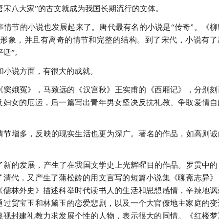
唐宋八大家”的古文就成为我国长期流行的文体。
故事情节的小说也发展起来了。唐代最有名的小说是“传奇”。《柳
物形象，并且有离奇的情节和完整的结构。到了宋代，小说有了
话”。
和小说方面，有很大的成就。
的《窦娥冤》，马致远的《汉宫秋》王实甫的《西厢记》，分别刻
及妇女的厄运，后一篇写出青年男女坚决反抗礼教、争取爱情自
，情节增多，反映的现实生活也更为深广。著名的作品，如高则诚
有了新的发展，产生了在我国文学史上光辉曜目的作品。罗贯中的
了清代，又产生了蒲松龄的用文言写的短篇小说集《聊斋志异》
《儒林外史》描述科举时代读书人的生活和思想感情，辛辣地讽
通过贸宝玉和林黛玉的恋爱悲剧，以及一个大官僚地主家庭的变
蔑视封建礼教力求发展个性的人物，表示很大的同情。《红楼梦