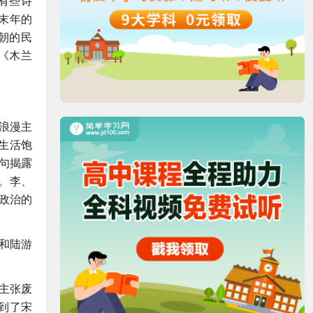
有些诗
末年的
朝的民
《木兰
浪漫主
生活饱
句揭露
。李、
政治的
和陆游
主张废
到了宋