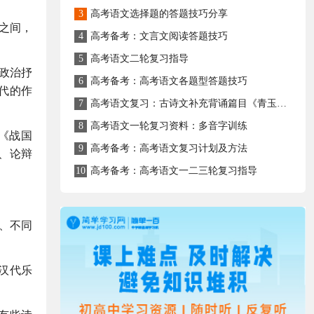
3
高考语文选择题的答题技巧分享
纪之间，
4
高考备考：文言文阅读答题技巧
5
高考语文二轮复习指导
篇政治抒
6
高考备考：高考语文各题型答题技巧
代的作
7
高考语文复习：古诗文补充背诵篇目《青玉案·元夕》知识点归纳及练习
8
高考语文一轮复习资料：多音字训练
《战国
9
高考备考：高考语文复习计划及方法
、论辩
10
高考备考：高考语文一二三轮复习指导
、不同
汉代乐