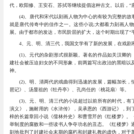
代，欧阳修、王安石、苏拭等继续提倡这种古文。以后，“
(4)、唐代和宋代以刻画人物为中心的有较为完整的
就是唐代传奇中的佳作之一。这些小说;大都着力刻画人
展。由于都市的发达，市民阶层的扩大，这个时期出现了“平
4、元、明、清三代，我国文学有了新的发展，在戏剧
(1)、元代的杂剧形式很新颖。著名的作品如关汉卿
建社会被压迫妇女的不同形象，前两篇写出政治的黑暗以
神。
(2)、明、清两代的戏曲得到迅速的发展，篇幅加长
琶记》、汤显祖的《牡丹亭》、孔尚任的〈桃花扇〉等。
(3)、元、明、清三代的小说超过以前所有的时代，
演义》，施耐用的《水浒传》，吴承恩的《西游记》，到
梓的长篇章回小说《儒林外史》和曹雪芹的《红楼梦》。
举制度的腐败和一些读书人争夺功名的丑态。《红楼梦》
刻地批判了封建社会末期的腐朽和封建礼教的虚伪，对于