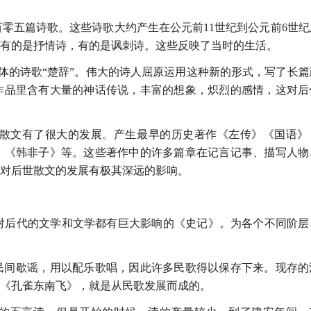
百零五篇诗歌。这些诗歌大约产生在公元前11世纪到公元前6世
有的是抒情诗，有的是讽刺诗。这些反映了当时的生活。
新体的诗歌“楚辞”。伟大的诗人屈原运用这种新的形式，写了长
作品里含有大量的神话传说，丰富的想象，炽烈的感情，这对后
代，散文有了很大的发展。产生最早的历史著作《左传》《国语》
》《韩非子》等。这些著作中的许多篇章在记言记事、描写人物
对后世散文的发展有极其深远的影响。
。
部对后代的文学和文学都有巨大影响的《史记》。为各个不同阶层
采录民间歇谣，用以配乐歌唱，因此许多民歌得以保存下来。现存的
诗《孔雀东南飞》，就是从民歌发展而成的。