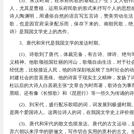
(3)、东汉时期，在乐府民歌的基础上产生了文人创
人，尤其是曹植，运用乐府民歌的形式来抒写个人的思想
诗人陶渊明，用通俗自然的语言写五言诗，赞美劳动生活
歌，也是因官府采录配乐而，保存下来的。南朝民歌，绝
诗》是我国文学史上的杰作。
3、唐代和宋代是我国文学的发达时期。
(1)、诗歌到了唐代，体裁完备，有古诗、律诗、绝
义精神。他歌颂祖国壮丽的河山，歌颂自由生活，对于社
经忧患，比较接近人民，他的诗深刻地反映了当时社会的动
封建社会的贫富悬殊。他的诗富于现实主义精神，发扬了
杜以后的大诗人白居易主张“文章合为时而著，歌诗合为事
黑暗。还有像《长恨歌》和《琵琶行》等一些久为传诵的诗
(2)、到宋代，盛行配乐歌唱的词，词发展到极盛时
是两个爱国诗人。这两位诗人的词，在我国文学史上评价很
(3)、唐代和宋代的散文也很发达。唐代的古文运动
弃六朝以来浮华的骈俪文，写作切合实用的质朴的古文。他