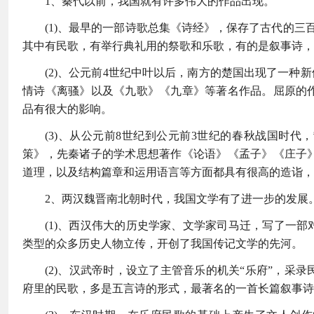
1、秦代以前，我国就有许多伟大的作品出现。
(1)、最早的一部诗歌总集《诗经》，保存了古代的三
其中有民歌，有举行典礼用的祭歌和乐歌，有的是叙事诗，
(2)、公元前4世纪中叶以后，南方的楚国出现了一种
情诗《离骚》以及《九歌》《九章》等著名作品。屈原的
品有很大的影响。
(3)、从公元前8世纪到公元前3世纪的春秋战国时
策》，先秦诸子的学术思想著作《论语》《孟子》《庄子
道理，以及结构篇章和运用语言等方面都具有很高的造诣，
2、两汉魏晋南北朝时代，我国文学有了进一步的发展
(1)、西汉伟大的历史学家、文学家司马迁，写了一
类型的众多历史人物立传，开创了我国传记文学的先河。
(2)、汉武帝时，设立了主管音乐的机关“乐府”，
府里的民歌，多是五言诗的形式，最著名的一首长篇叙事