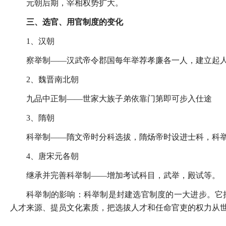
元朝后期，宰相权势扩大。
三、选官、用官制度的变化
1、汉朝
察举制——汉武帝令郡国每年举荐孝廉各一人，建立起
2、魏晋南北朝
九品中正制——世家大族子弟依靠门第即可步入仕途
3、隋朝
科举制——隋文帝时分科选拔，隋炀帝时设进士科，科
4、唐宋元各朝
继承并完善科举制——增加考试科目，武举，殿试等。
科举制的影响：科举制是封建选官制度的一大进步。它
人才来源、提员文化素质，把选拔人才和任命官吏的权力从