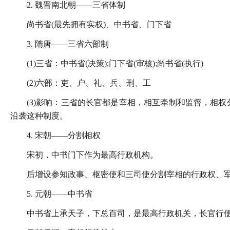
2. 魏晋南北朝——三省体制
尚书省(最先拥有实权)、中书省、门下省
3. 隋唐——三省六部制
(1)三省：中书省(决策);门下省(审核);尚书省(执行)
(2)六部：吏、户、礼、兵、刑、工
(3)影响：三省的长官都是宰相，相互牵制和监督，相
沿袭这种制度。
4. 宋朝——分割相权
宋初，中书门下作为最高行政机构。
后增设参知政事、枢密使和三司使分割宰相的行政权、
5. 元朝——中书省
中书省上承天子，下总百司，是最高行政机关，长官行