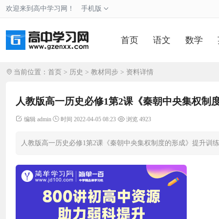
欢迎来到高中学习网！
手机版
首页
语文
数学
当前位置：
首页
>
历史
>
教材同步
> 资料详情
人教版高一历史必修1第2课《秦朝中央集权制
编辑 admin
时间 2022-04-05 08:23
浏览 4923
人教版高一历史必修1第2课《秦朝中央集权制度的形成》提升训