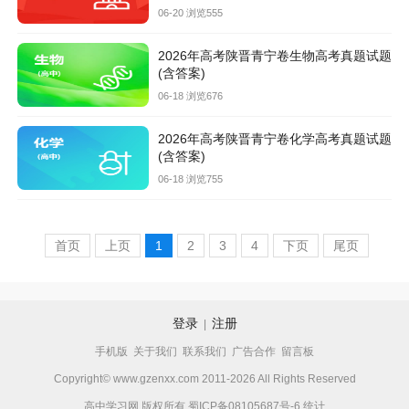
06-20 浏览555
2026年高考陕晋青宁卷生物高考真题试题
(含答案)
06-18 浏览676
2026年高考陕晋青宁卷化学高考真题试题
(含答案)
06-18 浏览755
首页
上页
1
2
3
4
下页
尾页
登录
注册
|
手机版
关于我们
联系我们
广告合作
留言板
Copyright© www.gzenxx.com 2011-2026 All Rights Reserved
高中学习网 版权所有
蜀ICP备08105687号-6
统计