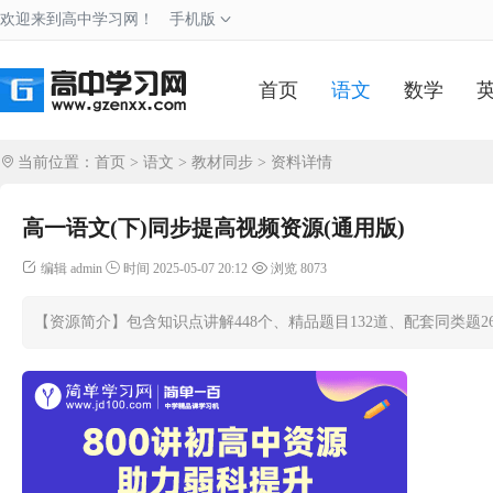
欢迎来到高中学习网！
手机版
首页
语文
数学
当前位置：
首页
>
语文
>
教材同步
> 资料详情
高一语文(下)同步提高视频资源(通用版)
编辑 admin
时间 2025-05-07 20:12
浏览 8073
【资源简介】包含知识点讲解448个、精品题目132道、配套同类题264