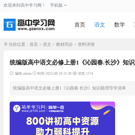
欢迎来到高中学习网！
手机版
首页
语文
数学
当前位置：
首页
>
语文
>
教材同步
> 资料详情
统编版高中语文必修上册1《沁园春.长沙》知
编辑 admin
时间 2025-08-10 21:38
浏览 1574
统编版高中语文必修上册1《沁园春.长沙》知识梳理导学清单